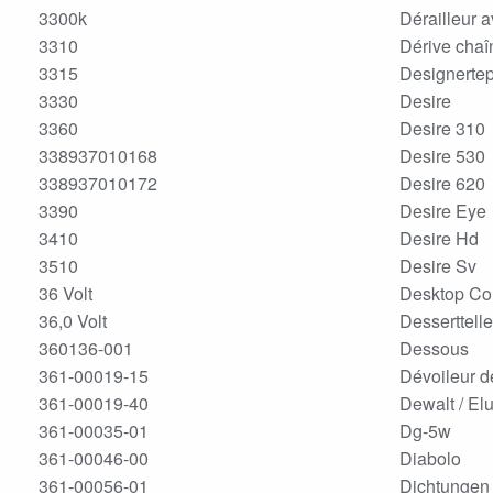
3300k
Dérailleur a
3310
Dérive chaî
3315
Designerte
3330
Desire
3360
Desire 310
338937010168
Desire 530
338937010172
Desire 620
3390
Desire Eye
3410
Desire Hd
3510
Desire Sv
36 Volt
Desktop Co
36,0 Volt
Desserttelle
360136-001
Dessous
361-00019-15
Dévoileur d
361-00019-40
Dewalt / El
361-00035-01
Dg-5w
361-00046-00
Diabolo
361-00056-01
Dichtungen 