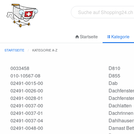
Startseite
Kategorie
STARTSEITE
KATEGORIE A-Z
0033458
D810
010-10567-08
D855
02491-0015-00
Dab
02491-0026-00
Dachfenster
02491-0028-01
Dachfenster
02491-0037-00
Dachlatten
02491-0037-01
Dachrinnen
02491-0037-04
Dahlhause
02491-0048-00
Damast Bet