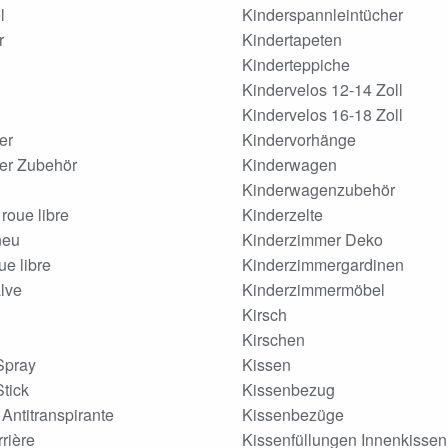
l
Kinderspannleintücher
r
Kindertapeten
Kinderteppiche
Kindervelos 12-14 Zoll
Kindervelos 16-18 Zoll
er
Kindervorhänge
fer Zubehör
Kinderwagen
Kinderwagenzubehör
oue libre
Kinderzelte
neu
Kinderzimmer Deko
e libre
Kinderzimmergardinen
lve
Kinderzimmermöbel
Kirsch
Kirschen
Spray
Kissen
tick
Kissenbezug
Antitranspirante
Kissenbezüge
rrière
Kissenfüllungen Innenkissen