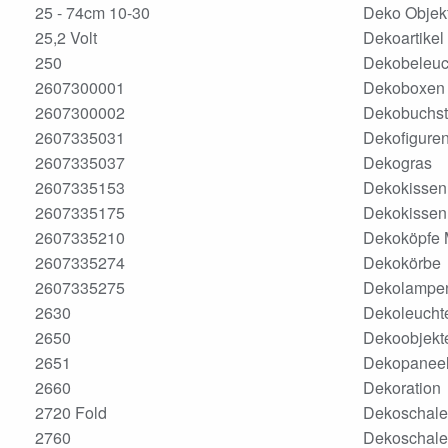
25 - 74cm 10-30
Deko Objek
25,2 Volt
Dekoartikel
250
Dekobeleuc
2607300001
Dekoboxen
2607300002
Dekobuchs
2607335031
Dekofigure
2607335037
Dekogras
2607335153
Dekokissen
2607335175
Dekokissen
2607335210
Dekoköpfe
2607335274
Dekokörbe
2607335275
Dekolampe
2630
Dekoleucht
2650
Dekoobjekt
2651
Dekopanee
2660
Dekoration
2720 Fold
Dekoschale
2760
Dekoschale