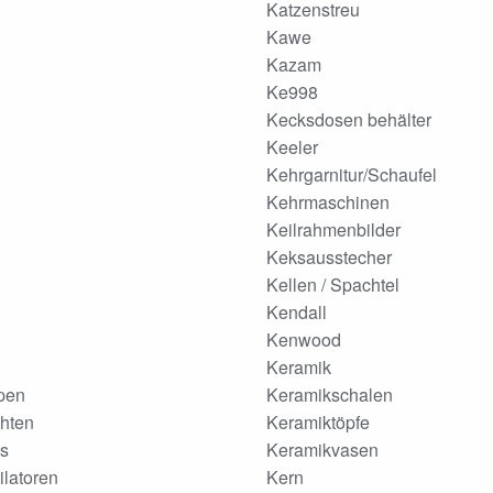
Katzenstreu
Kawe
Kazam
Ke998
Kecksdosen behälter
Keeler
Kehrgarnitur/Schaufel
Kehrmaschinen
Keilrahmenbilder
Keksausstecher
Kellen / Spachtel
Kendall
Kenwood
Keramik
pen
Keramikschalen
hten
Keramiktöpfe
s
Keramikvasen
latoren
Kern