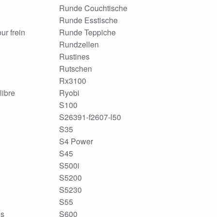
Runde Couchtische
Runde Esstische
ur frein
Runde Teppiche
Rundzellen
Rustines
Rutschen
Rx3100
libre
Ryobi
S100
S26391-f2607-l50
S35
S4 Power
S45
S500i
S5200
S5230
S55
es
S600