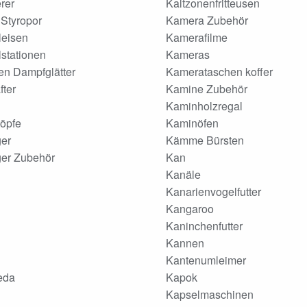
rer
Kaltzonenfritteusen
Styropor
Kamera Zubehör
eisen
Kamerafilme
stationen
Kameras
en Dampfglätter
Kamerataschen koffer
ter
Kamine Zubehör
Kaminholzregal
öpfe
Kaminöfen
er
Kämme Bürsten
ger Zubehör
Kan
Kanäle
Kanarienvogelfutter
Kangaroo
Kaninchenfutter
Kannen
Kantenumleimer
eda
Kapok
Kapselmaschinen