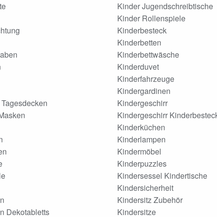
te
Kinder Jugendschreibtische
Kinder Rollenspiele
htung
Kinderbesteck
Kinderbetten
taben
Kinderbettwäsche
n
Kinderduvet
Kinderfahrzeuge
Kindergardinen
 Tagesdecken
Kindergeschirr
 Masken
Kindergeschirr Kinderbestec
Kinderküchen
n
Kinderlampen
en
Kindermöbel
e
Kinderpuzzles
le
Kindersessel Kindertische
Kindersicherheit
n
Kindersitz Zubehör
n Dekotabletts
Kindersitze