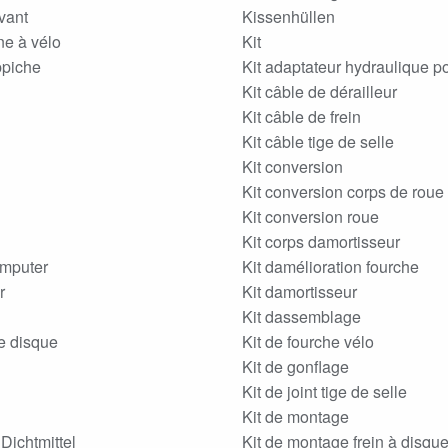
vant
Kissenhüllen
ne à vélo
Kit
ppiche
Kit adaptateur hydraulique po
Kit câble de dérailleur
Kit câble de frein
Kit câble tige de selle
Kit conversion
Kit conversion corps de roue 
Kit conversion roue
Kit corps damortisseur
mputer
Kit damélioration fourche
r
Kit damortisseur
Kit dassemblage
e disque
Kit de fourche vélo
u
Kit de gonflage
Kit de joint tige de selle
Kit de montage
Dichtmittel
Kit de montage frein à disqu