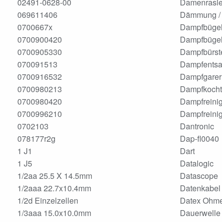
02491-0628-00
Damenrasie
069611406
Dämmung / 
0700667x
Dampfbügel
0700900420
Dampfbügel
0700905330
Dampfbürst
070091513
Dampfentsaf
0700916532
Dampfgarer
0700980213
Dampfkocht
0700980420
Dampfreinig
0700996210
Dampfreini
0702103
Dantronic
078177r2g
Dap-fl0040
1 J1
Dart
1 J5
Datalogic
1/2aa 25.5 X 14.5mm
Datascope
1/2aaa 22.7x10.4mm
Datenkabel
1/2d Einzelzellen
Datex Ohm
1/3aaa 15.0x10.0mm
Dauerwelle