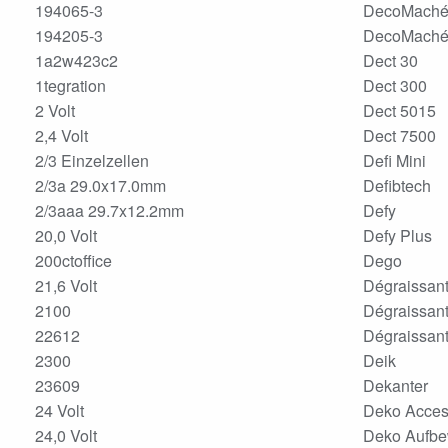
194065-3
DecoMach
194205-3
DecoMaché 
1a2w423c2
Dect 30
1tegration
Dect 300
2 Volt
Dect 5015
2,4 Volt
Dect 7500
2/3 Einzelzellen
Defi Mini
2/3a 29.0x17.0mm
Defibtech
2/3aaa 29.7x12.2mm
Defy
20,0 Volt
Defy Plus
200ctoffice
Dego
21,6 Volt
Dégraissan
2100
Dégraissant
22612
Dégraissant
2300
Deik
23609
Dekanter
24 Volt
Deko Acces
24,0 Volt
Deko Aufb