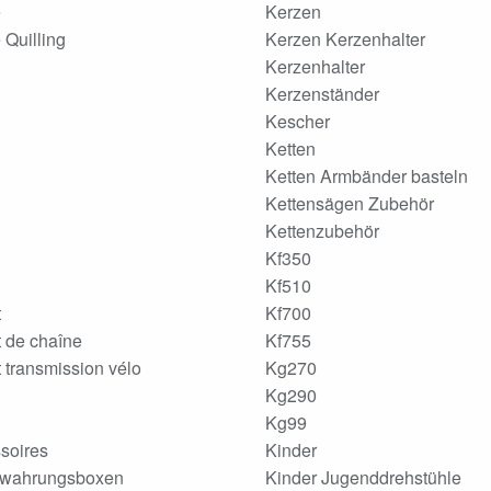
é
Kerzen
Quilling
Kerzen Kerzenhalter
Kerzenhalter
Kerzenständer
Kescher
Ketten
Ketten Armbänder basteln
Kettensägen Zubehör
Kettenzubehör
Kf350
Kf510
t
Kf700
 de chaîne
Kf755
 transmission vélo
Kg270
Kg290
Kg99
soires
Kinder
ewahrungsboxen
Kinder Jugenddrehstühle