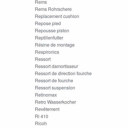
Rems
Rems Rohrschere
Replacement cushion
Repose pied
Repousse piston
Reptilienfutter
Résine de montage
Respironics
Ressort
Ressort damortisseur
Ressort de direction fourche
Ressort de fourche
Ressort suspension
Retinomax
Retro Wasserkocher
Revêtement
Ri 410
Ricoh