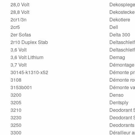
28,0 Volt
Dekospiege
28,8 Volt
Dekostecke
2cr1/3n
Dekotiere
2cr5
Dell
2er Sofas
Delta 300
2r10 Duplex Stab
Deltaschleif
3,6 Volt
Deltaschlei
3,6 Volt Lithium
Demag
3,7 Volt
Démontage r
30145-k1310-x52
Démonte p
3108
Démonte rou
3153b001
Démonte va
3200
Denso
3205
Dentsply
3210
Deodorant 
3230
Deodorant S
3250
Deodorants 
3300
Dérailleur a