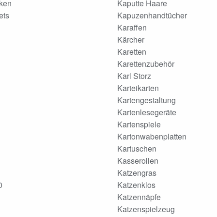
ken
Kaputte Haare
ets
Kapuzenhandtücher
Karaffen
Kärcher
Karetten
Karettenzubehör
Karl Storz
Karteikarten
Kartengestaltung
Kartenlesegeräte
Kartenspiele
Kartonwabenplatten
Kartuschen
Kasserollen
Katzengras
0
Katzenklos
Katzennäpfe
Katzenspielzeug