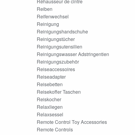
Réhausseur de cintre
Reiben
Reifenwechsel
Reinigung
Reinigungshandschuhe
Reinigungstücher
Reinigungsutensilien
Reinigungswasser Adstringentien
Reinigungszubehör
Reiseaccessoires
Reiseadapter
Reisebetten
Reisekoffer Taschen
Reiskocher
Relaxliegen
Relaxsessel
Remote Control Toy Accessories
Remote Controls