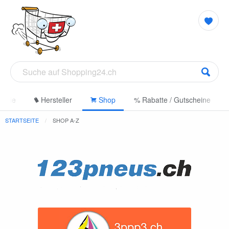
gorie
Hersteller
Shop
% Rabatte / Gutscheine
STARTSEITE
SHOP A-Z