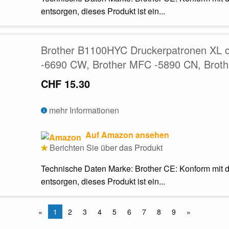
entsorgen, dieses Produkt ist ein...
Brother B1100HYC Druckerpatronen XL c
-6690 CW, Brother MFC -5890 CN, Brot
CHF 15.30
mehr Informationen
Auf Amazon ansehen
Berichten Sie über das Produkt
Technische Daten Marke: Brother CE: Konform mit d
entsorgen, dieses Produkt ist ein...
«
1
2
3
4
5
6
7
8
9
»