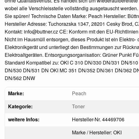
ohne Qualitätsverlust. Es handelt sich um wiederaufbereitete
wobei alle Verschleissteile vollständig ausgetauscht werden. 
Sie spüren! Technische Daten Marke: Peach Hersteller: Büttne
Hersteller Adresse: Tuchorazska 1347, 28201 Cesky Brod, CZ
Kontakt: info@buttner.cz CE: Konform mit den EU-Richtlinien
Nicht im Hausmüll entsorgen, dieses Produkt ist ein Elektro- 
Elektronikgerät und unterliegt den Bestimmungen zur Rück
Elektroaltgeräten. Entsorgungsorganisation: Grüner Punkt F
Standard Kompatibel zu: OKI C 310 DN/330 DN/331 DN/510
DN/530 DN/531 DN OKI MC 351 DN/352 DN/361 DN/362 D
DN/562 DNW
Marke:
Peach
Kategorie:
Toner
weitere Infos:
Hersteller-Nr. 44469706
Marke / Hersteller: OKI