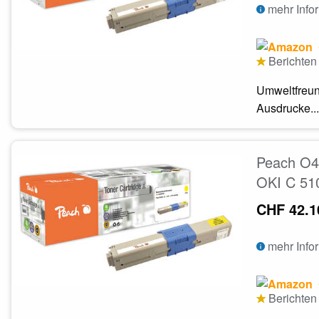
mehr Info
Berichten 
Umweltfreun
Ausdrucke...
Peach O44
OKI C 51
CHF 42.1
mehr Info
Berichten 