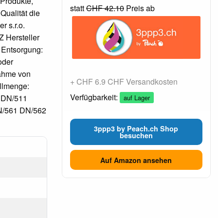
 Produkte,
statt
CHF 42.10
Preis ab
Qualität die
r s.r.o.
 Hersteller
 Entsorgung:
oder
nahme von
+ CHF 6.9 CHF Versandkosten
üllmenge:
Verfügbarkeit:
 DN/511
auf Lager
N/561 DN/562
3ppp3 by Peach.ch Shop
besuchen
Auf Amazon ansehen