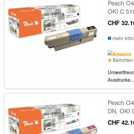
Peach O44
OKI C 51
CHF 32.1
mehr Info
Berichten 
Umweltfreun
Ausdrucke...
Peach O4
DN, OKI 
CHF 42.1