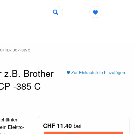
ROTHER DCP -385 C
 z.B. Brother
Zur Einkaufsliste hinzufügen
DCP -385 C
chtlinien
CHF 11.40
bei
ein Elektro-