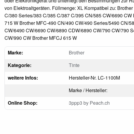
oder Elektronikgerät und unterliegt den Bestimmungen zur
von Elektroaltgeräten. Füllmenge: XL Kompatibel zu: Brothe
C/380 Series/383 C/385 C/387 C/395 CN/585 CW/6690 CW 
715 W Brother MFC-490 CN/490 CW/490 Series/5490 CN/5
CW/6490 CW/6690 CW/6890 CDW/6890 CW/790 CW/790 Se
CW/990 CW Brother MFCJ 615 W
Marke:
Brother
Kategorie:
Tinte
weitere Infos:
Hersteller-Nr. LC-1100M
Marke / Hersteller:
Online Shop:
3ppp3 by Peach.ch