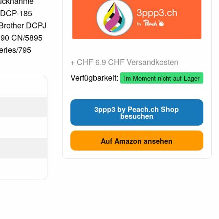
 Rücknahme
r DCP-185
Brother DCPJ
890 CN/5895
ries/795
+ CHF 6.9 CHF Versandkosten
Verfügbarkeit:
im Moment nicht auf Lager
3ppp3 by Peach.ch Shop
besuchen
Auf Amazon ansehen