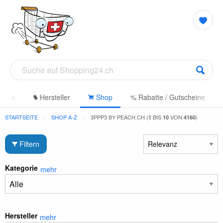
gorie
Hersteller
Shop
% Rabatte / Gutscheine
STARTSEITE
SHOP A-Z
3PPP3 BY PEACH.CH (
BIS
VON
)
1
10
4160
Filtern
Kategorie
mehr
Hersteller
mehr