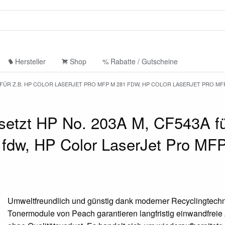
Hersteller
Shop
% Rabatte / Gutscheine
 FÜR Z.B. HP COLOR LASERJET PRO MFP M 281 FDW, HP COLOR LASERJET PRO MF
etzt HP No. 203A M, CF543A fü
 fdw, HP Color LaserJet Pro MF
Umweltfreundlich und günstig dank moderner Recyclingtechn
Tonermodule von Peach garantieren langfristig einwandfrei