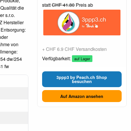
 Produkte,
statt
CHF 41.80
Preis ab
Qualität die
r s.r.o.
 Hersteller
 Entsorgung:
oder
nahme von
+ CHF 6.9 CHF Versandkosten
üllmenge:
Verfügbarkeit:
254 dw/254
auf Lager
81 fw
3ppp3 by Peach.ch Shop
besuchen
Auf Amazon ansehen