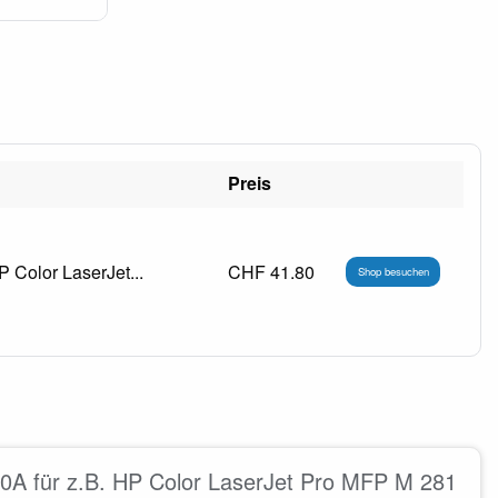
Preis
 Color LaserJet...
CHF 41.80
Shop besuchen
0A für z.B. HP Color LaserJet Pro MFP M 281