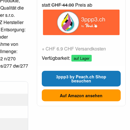
 Produkte,
statt
CHF 44.00
Preis ab
Qualität die
r s.r.o.
 Hersteller
 Entsorgung:
oder
nahme von
+ CHF 6.9 CHF Versandkosten
üllmenge:
Verfügbarkeit:
52 n/270
auf Lager
es/277 dw/277
3ppp3 by Peach.ch Shop
besuchen
Auf Amazon ansehen