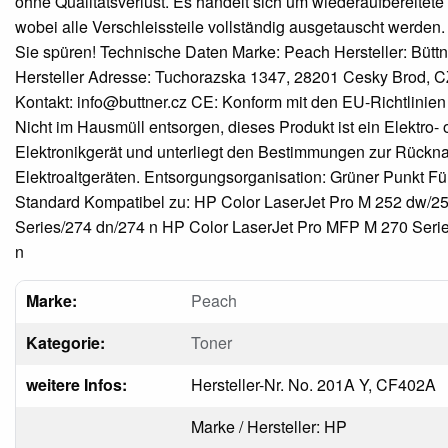
ohne Qualitätsverlust. Es handelt sich um wiederaufbereitete
wobei alle Verschleissteile vollständig ausgetauscht werden. 
Sie spüren! Technische Daten Marke: Peach Hersteller: Büttne
Hersteller Adresse: Tuchorazska 1347, 28201 Cesky Brod, CZ
Kontakt: info@buttner.cz CE: Konform mit den EU-Richtlinien
Nicht im Hausmüll entsorgen, dieses Produkt ist ein Elektro- 
Elektronikgerät und unterliegt den Bestimmungen zur Rück
Elektroaltgeräten. Entsorgungsorganisation: Grüner Punkt F
Standard Kompatibel zu: HP Color LaserJet Pro M 252 dw/2
Series/274 dn/274 n HP Color LaserJet Pro MFP M 270 Seri
n
Marke:
Peach
Kategorie:
Toner
weitere Infos:
Hersteller-Nr. No. 201A Y, CF402A
Marke / Hersteller: HP