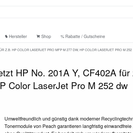
Hersteller
Shop
% Rabatte / Gutscheine
 FÜR Z.B. HP COLOR LASERJET PRO MFP M 277 DW, HP COLOR LASERJET PRO M 252
tzt HP No. 201A Y, CF402A für 
P Color LaserJet Pro M 252 dw
Umweltfreundlich und günstig dank moderner Recyclingtechn
Tonermodule von Peach garantieren langfristig einwandfrei