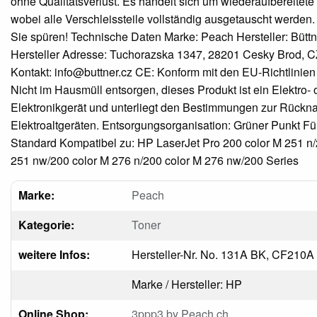
ohne Qualitätsverlust. Es handelt sich um wiederaufbereitete
wobei alle Verschleissteile vollständig ausgetauscht werden. 
Sie spüren! Technische Daten Marke: Peach Hersteller: Büttne
Hersteller Adresse: Tuchorazska 1347, 28201 Cesky Brod, CZ
Kontakt: info@buttner.cz CE: Konform mit den EU-Richtlinien
Nicht im Hausmüll entsorgen, dieses Produkt ist ein Elektro- 
Elektronikgerät und unterliegt den Bestimmungen zur Rück
Elektroaltgeräten. Entsorgungsorganisation: Grüner Punkt F
Standard Kompatibel zu: HP LaserJet Pro 200 color M 251 n/
251 nw/200 color M 276 n/200 color M 276 nw/200 Series
Marke:
Peach
Kategorie:
Toner
weitere Infos:
Hersteller-Nr. No. 131A BK, CF210A
Marke / Hersteller: HP
Online Shop:
3ppp3 by Peach.ch