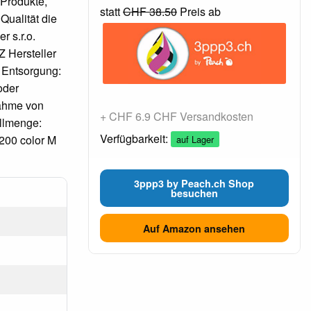
 Produkte,
statt
CHF 38.50
Preis ab
Qualität die
r s.r.o.
 Hersteller
 Entsorgung:
oder
nahme von
+ CHF 6.9 CHF Versandkosten
üllmenge:
Verfügbarkeit:
200 color M
auf Lager
3ppp3 by Peach.ch Shop
besuchen
Auf Amazon ansehen