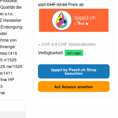
 Produkte,
statt
CHF 33.60
Preis ab
Qualität die
r s.r.o.
 Hersteller
 Entsorgung:
oder
nahme von
+ CHF 6.9 CHF Versandkosten
üllmenge:
Verfügbarkeit:
ries/1415
auf Lager
25 n/1525
525 nw/1525
3ppp3 by Peach.ch Shop
es/1411
besuchen
8 fnw HP
23
Auf Amazon ansehen
 nw