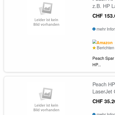
z.B. HP L
CHF 153.
mehr Info
Berichten 
Peach Spar 
HP...
Peach HP 
LaserJet
CHF 35.2
mehr Info