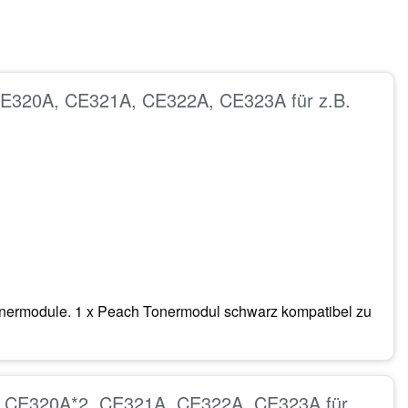
 CE320A, CE321A, CE322A, CE323A für z.B.
onermodule. 1 x Peach Tonermodul schwarz kompatibel zu
8A, CE320A*2, CE321A, CE322A, CE323A für