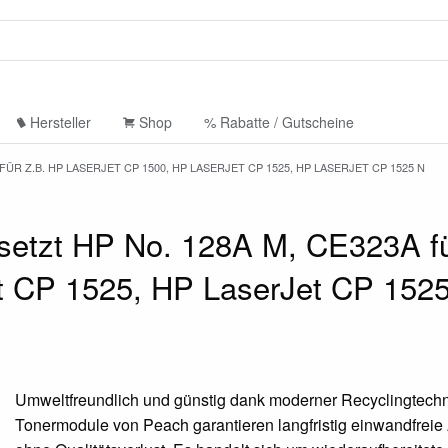
Hersteller
Shop
% Rabatte / Gutscheine
ÜR Z.B. HP LASERJET CP 1500, HP LASERJET CP 1525, HP LASERJET CP 1525 N
etzt HP No. 128A M, CE323A fü
t CP 1525, HP LaserJet CP 1525
Umweltfreundlich und günstig dank moderner Recyclingtechn
Tonermodule von Peach garantieren langfristig einwandfrei