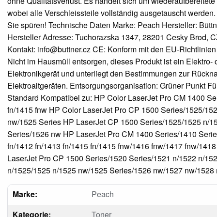
ohne Qualitätsverlust. Es handelt sich um wiederaufbereitete
wobei alle Verschleissteile vollständig ausgetauscht werden. 
Sie spüren! Technische Daten Marke: Peach Hersteller: Büttne
Hersteller Adresse: Tuchorazska 1347, 28201 Cesky Brod, CZ
Kontakt: info@buttner.cz CE: Konform mit den EU-Richtlinien
Nicht im Hausmüll entsorgen, dieses Produkt ist ein Elektro- 
Elektronikgerät und unterliegt den Bestimmungen zur Rück
Elektroaltgeräten. Entsorgungsorganisation: Grüner Punkt F
Standard Kompatibel zu: HP Color LaserJet Pro CM 1400 Se
fn/1415 fnw HP Color LaserJet Pro CP 1500 Series/1525/15
nw/1525 Series HP LaserJet CP 1500 Series/1525/1525 n/1
Series/1526 nw HP LaserJet Pro CM 1400 Series/1410 Seri
fn/1412 fn/1413 fn/1415 fn/1415 fnw/1416 fnw/1417 fnw/141
LaserJet Pro CP 1500 Series/1520 Series/1521 n/1522 n/15
n/1525/1525 n/1525 nw/1525 Series/1526 nw/1527 nw/1528
Marke:
Peach
Kategorie:
Toner