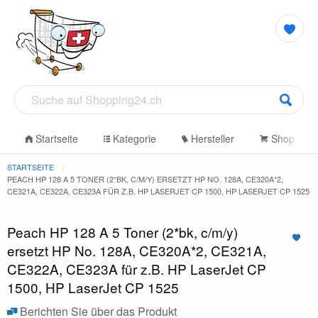
Startseite
Kategorie
Hersteller
Shop
STARTSEITE
PEACH HP 128 A 5 TONER (2*BK, C/M/Y) ERSETZT HP NO. 128A, CE320A*2,
CE321A, CE322A, CE323A FÜR Z.B. HP LASERJET CP 1500, HP LASERJET CP 1525
Peach HP 128 A 5 Toner (2*bk, c/m/y)
ersetzt HP No. 128A, CE320A*2, CE321A,
CE322A, CE323A für z.B. HP LaserJet CP
1500, HP LaserJet CP 1525
Berichten Sie über das Produkt