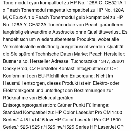
Tonermodul cyan kompatibel zu HP No. 128A C, CE321A 1
x Peach Tonermodul magenta kompatibel zu HP No. 128A
M, CE323A 1 x Peach Tonermodul gelb kompatibel zu HP
No. 128A Y, CE322A Tonermodule von Peach garantieren
langfristig einwandfreie Ausdrucke ohne Qualitätsverlust. Es
handelt sich um wiederaufbereitete Produkte, wobei alle
Verschleissteile vollständig ausgetauscht werden. Qualität
die Sie spüren! Technische Daten Marke: Peach Hersteller:
Büttner s.r.o. Hersteller Adresse: Tuchorazska 1347, 28201
Cesky Brod, CZ Hersteller Kontakt: info@buttner.cz CE:
Konform mit den EU-Richtlinien Entsorgung: Nicht im
Hausmüll entsorgen, dieses Produkt ist ein Elektro- oder
Elektronikgerät und unterliegt den Bestimmungen zur
Rücknahme von Elektroaltgeräten.
Entsorgungsorganisation: Grüner Punkt Füllmenge:
Standard Kompatibel zu: HP Color LaserJet Pro CM 1400
Series/1415 fn/1415 fnw HP Color LaserJet Pro CP 1500
Series/1525/1525 n/1525 nw/1525 Series HP LaserJet CP