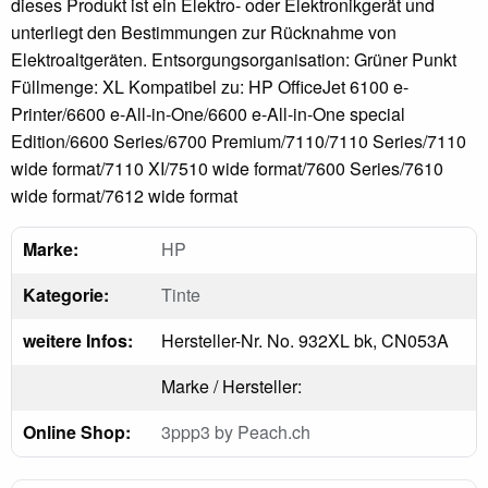
dieses Produkt ist ein Elektro- oder Elektronikgerät und
unterliegt den Bestimmungen zur Rücknahme von
Elektroaltgeräten. Entsorgungsorganisation: Grüner Punkt
Füllmenge: XL Kompatibel zu: HP OfficeJet 6100 e-
Printer/6600 e-All-in-One/6600 e-All-in-One special
Edition/6600 Series/6700 Premium/7110/7110 Series/7110
wide format/7110 XI/7510 wide format/7600 Series/7610
wide format/7612 wide format
Marke:
HP
Kategorie:
Tinte
weitere Infos:
Hersteller-Nr. No. 932XL bk, CN053A
Marke / Hersteller:
Online Shop:
3ppp3 by Peach.ch