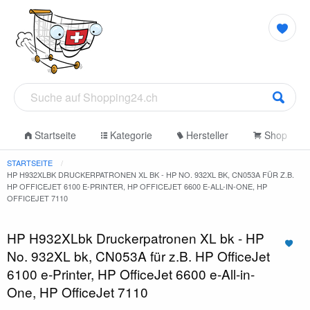
Startseite
Kategorie
Hersteller
Shop
STARTSEITE
HP H932XLBK DRUCKERPATRONEN XL BK - HP NO. 932XL BK, CN053A FÜR Z.B.
HP OFFICEJET 6100 E-PRINTER, HP OFFICEJET 6600 E-ALL-IN-ONE, HP
OFFICEJET 7110
HP H932XLbk Druckerpatronen XL bk - HP
No. 932XL bk, CN053A für z.B. HP OfficeJet
6100 e-Printer, HP OfficeJet 6600 e-All-in-
One, HP OfficeJet 7110