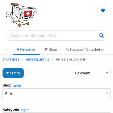
gorie
Hersteller
Shop
% Rabatte / Gutscheine
STARTSEITE
HERSTELLER A-Z
HP (
BIS
VON
)
1
10
1356
Filtern
Shop
mehr
Kategorie
mehr