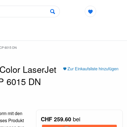
CP 6015 DN
Color LaserJet
Zur Einkaufsliste hinzufügen
CP 6015 DN
orm mit den
CHF 259.60
bei
eses Produkt