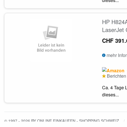
dieses...
HP H824AY
LaserJet
CHF 391.
mehr Info
Berichten 
Ca. 4 Tage L
dieses...
© 1997 - 2026 BY ONLINE EINKAUFEN - SHOPPING SCHWEIZ