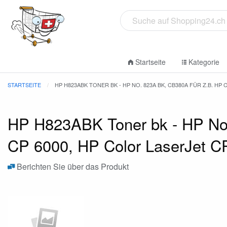
Startseite
Kategorie
STARTSEITE
HP H823ABK TONER BK - HP NO. 823A BK, CB380A FÜR Z.B. H
HP H823ABK Toner bk - HP No.
CP 6000, HP Color LaserJet C
Berichten Sie über das Produkt