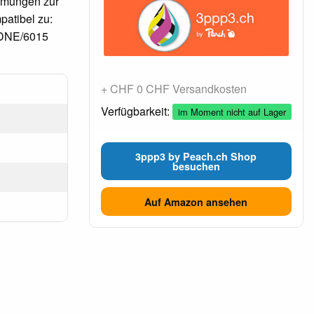
immungen zur
atibel zu:
 DNE/6015
+ CHF 0 CHF Versandkosten
Verfügbarkeit:
im Moment nicht auf Lager
3ppp3 by Peach.ch Shop
besuchen
Auf Amazon ansehen