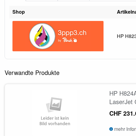
Shop
Artikel
HP H823A
Verwandte Produkte
HP H824A
LaserJet
CHF 231.
mehr Info