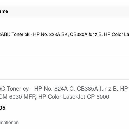
name
BK Toner bk - HP No. 823A BK, CB380A für z.B. HP Color Las
C Toner cy - HP No. 824A C, CB385A für z.B. HP
 CM 6030 MFP, HP Color LaserJet CP 6000
05
rmationen