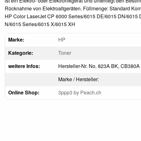
ist ein Elektro- oder Elektronikgerät und unterliegt den Best
Rücknahme von Elektroaltgeräten. Füllmenge: Standard Komp
HP Color LaserJet CP 6000 Series/6015 DE/6015 DN/6015
N/6015 Series/6015 X/6015 XH
Marke:
HP
Kategorie:
Toner
weitere Infos:
Hersteller-Nr. No. 823A BK, CB380A
Marke / Hersteller:
Online Shop:
3ppp3 by Peach.ch