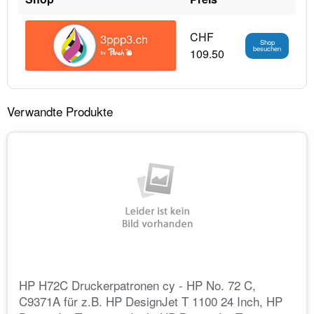
CHF
Shop
besuchen
109.50
Verwandte Produkte
HP H72C Druckerpatronen cy - HP No. 72 C,
C9371A für z.B. HP DesignJet T 1100 24 Inch, HP