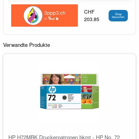
CHF
Shop
besuchen
203.85
Verwandte Produkte
HP H72MBK Druckerpatronen bkmt - HP No. 72