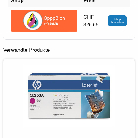
Shop
Preis
CHF
Shop
besuchen
325.55
Verwandte Produkte