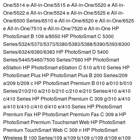
One/5514 e-All-in-One/5515 e-All-in-One/5520 e All-in-
One/5522 e All-in-One/5524 e All-in-One/5525 e All-in-
One/6500 Series/6510 e-All-in-One/6520 e All-in-One/6525
e All-in-One/7510 e-All-in-One/7520 e All-in-One HP
PhotoSmart B 109 a/8550 HP PhotoSmart C 5300
Series/5324/5370/5373/5380/5383/5388/5390/5393/6300
Series/6324/6380/6383 HP PhotoSmart D 5400
Series/5445/5460/7500 Series/7560 HP PhotoSmart
eStation HP PhotoSmart eStation C 510 a/510 Series HP
PhotoSmart Plus HP PhotoSmart Plus B 200 Series/209
a/209 b/209 c HP PhotoSmart Premium B 010 a/010 b/010
Series/210/210 a/210 b/210 c/210 e/210 Series/410 a/410
c/410 Series HP PhotoSmart Premium C 309 g/310 a/410
a/410 b/410 c/410 d/410 e/410 Series HP PhotoSmart
Premium Fax HP PhotoSmart Premium Fax C 309 a HP
PhotoSmart Premium Touchsmart Web HP PhotoSmart
Premium TouchSmart Web C 309 n HP PhotoSmart
Wireless B 100 Series/109 a/109 b/109 c/109 d/109 e/109