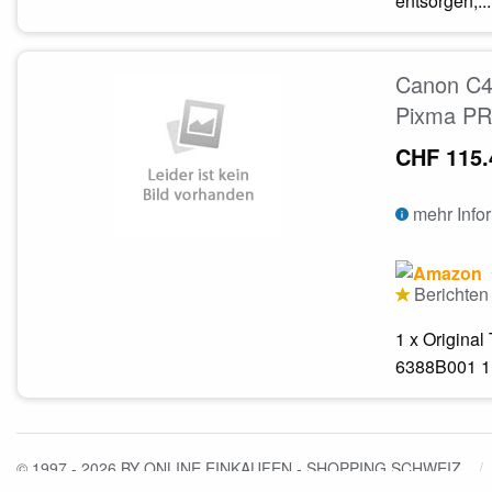
entsorgen,...
Canon C42
Pixma PR
CHF 115.
mehr Info
Berichten 
1 x Origina
6388B001 1.
© 1997 - 2026 BY ONLINE EINKAUFEN - SHOPPING SCHWEIZ