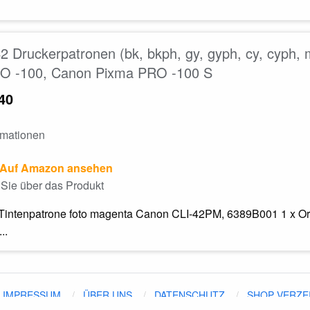
 Druckerpatronen (bk, bkph, gy, gyph, cy, cyph, 
O -100, Canon Pixma PRO -100 S
40
rmationen
Auf Amazon ansehen
Sie über das Produkt
l Tintenpatrone foto magenta Canon CLI-42PM, 6389B001 1 x Or
..
IMPRESSUM
ÜBER UNS
DATENSCHUTZ
SHOP VERZE