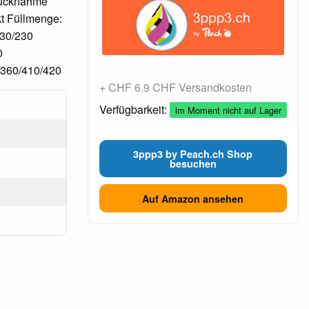
 Rücknahme
kt Füllmenge:
30/230
0
/360/410/420
+ CHF 6.9 CHF Versandkosten
Verfügbarkeit:
im Moment nicht auf Lager
3ppp3 by Peach.ch Shop
besuchen
Auf Amazon ansehen