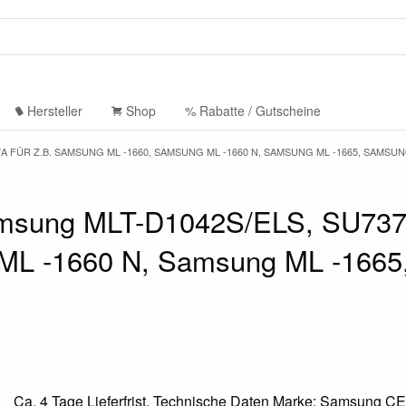
Hersteller
Shop
% Rabatte / Gutscheine
 FÜR Z.B. SAMSUNG ML -1660, SAMSUNG ML -1660 N, SAMSUNG ML -1665, SAMSUN
msung MLT-D1042S/ELS, SU737A
ML -1660 N, Samsung ML -166
Ca. 4 Tage Lieferfrist. Technische Daten Marke: Samsung CE