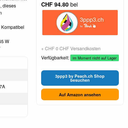
CHF 94.80
bei
, dieses
n
d Kompatibel
65 W
W
+ CHF 0 CHF Versandkosten
Verfügbarkeit:
im Moment nicht auf Lager
3ppp3 by Peach.ch Shop
besuchen
37A
Auf Amazon ansehen