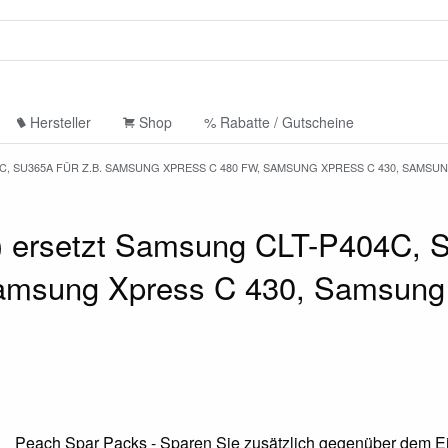
Hersteller
Shop
% Rabatte / Gutscheine
4C, SU365A FÜR Z.B. SAMSUNG XPRESS C 480 FW, SAMSUNG XPRESS C 430, SAMSU
) ersetzt Samsung CLT-P404C, S
amsung Xpress C 430, Samsung
Peach Spar Packs - Sparen Sie zusätzlich gegenüber dem Ei