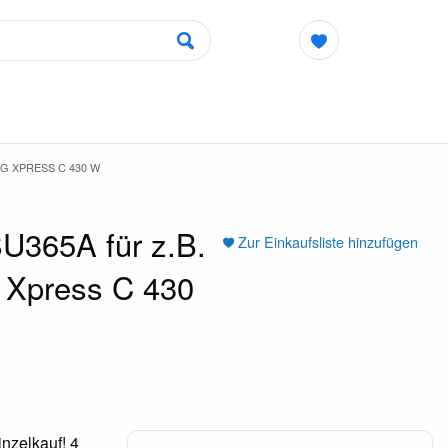
NG XPRESS C 430 W
U365A für z.B.
Zur Einkaufsliste hinzufügen
 Xpress C 430
nzelkauf! 4