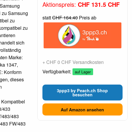
Aktionspreis:
CHF 131.5 CHF
u Samsung
l zu Samsung
statt
CHF 164.40
Preis ab
ibel zu
ompatibel zu
ntieren
handelt sich
ollständig
aten Marke:
+ CHF 0 CHF Versandkosten
ska 1347,
Verfügbarkeit:
E: Konform
auf Lager
rgen, dieses
n
3ppp3 by Peach.ch Shop
besuchen
d Kompatibel
3/433
Auf Amazon ansehen
/483/483
/483 FW/483