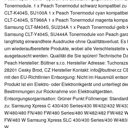
Tonermodule. 1 x Peach Tonermodul schwarz kompatibel z
CLT-K404S, SU100A 1 x Peach Tonermodul cyan kompatibe
CLT-C404S, ST966A 1 x Peach Tonermodul magenta kompat
Samsung CLT-M404S, SU234A 1 x Peach Tonermodul gelb k
Samsung CLT-Y404S, SU444A Tonermodule von Peach gara
langfristig einwandfreie Ausdrucke ohne Qualitätsverlust. Es 
um wiederaufbereitete Produkte, wobei alle Verschleissteile v
ausgetauscht werden. Qualität die Sie spüren! Technische D
Peach Hersteller: Büttner s.r.o. Hersteller Adresse: Tuchoraz
28201 Cesky Brod, CZ Hersteller Kontakt: info@buttner.cz C
mit den EU-Richtlinien Entsorgung: Nicht im Hausmüll entso
Produkt ist ein Elektro- oder Elektronikgerät und unterliegt de
Bestimmungen zur Rücknahme von Elektroaltgeräten.
Entsorgungsorganisation: Grüner Punkt Füllmenge: Standar
zu: Samsung Xpress C 430/430 Series/430 W/432/432 W/43
W/480/480 FN/480 FW/480 Series/480 W/482/482 FW/482 W
FW/483 W Samsung Xpress SLC 430/430 Series/430 W/483
W