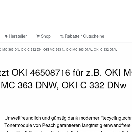
Hersteller
Shop
% Rabatte / Gutscheine
MC 363 DN, OKI C 332 DN, OKI MC 363 N, OKI MC 363 DNW, OKI C 332 DNW
tzt OKI 46508716 für z.B. OKI 
I MC 363 DNW, OKI C 332 DNw
Umweltfreundlich und günstig dank moderner Recyclingtechn
Tonermodule von Peach garantieren langfristig einwandfrei