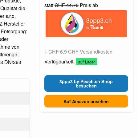
 Produkte,
statt
CHF 44.70
Preis ab
Qualität die
r s.r.o.
 Hersteller
 Entsorgung:
oder
nahme von
+ CHF 6.9 CHF Versandkosten
üllmenge:
Verfügbarkeit:
63 DN/363
auf Lager
3ppp3 by Peach.ch Shop
besuchen
Auf Amazon ansehen