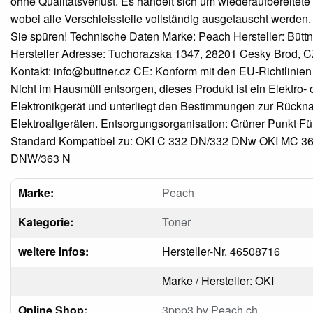
ohne Qualitätsverlust. Es handelt sich um wiederaufbereitete
wobei alle Verschleissteile vollständig ausgetauscht werden. 
Sie spüren! Technische Daten Marke: Peach Hersteller: Büttne
Hersteller Adresse: Tuchorazska 1347, 28201 Cesky Brod, CZ
Kontakt: info@buttner.cz CE: Konform mit den EU-Richtlinien
Nicht im Hausmüll entsorgen, dieses Produkt ist ein Elektro- 
Elektronikgerät und unterliegt den Bestimmungen zur Rück
Elektroaltgeräten. Entsorgungsorganisation: Grüner Punkt F
Standard Kompatibel zu: OKI C 332 DN/332 DNw OKI MC 3
DNW/363 N
Marke:
Peach
Kategorie:
Toner
weitere Infos:
Hersteller-Nr. 46508716
Marke / Hersteller: OKI
Online Shop:
3ppp3 by Peach.ch