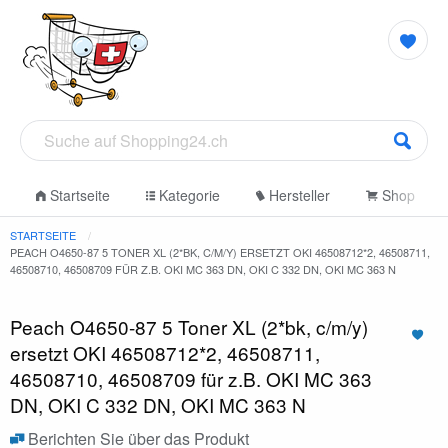
Startseite
Kategorie
Hersteller
Shop
STARTSEITE
PEACH O4650-87 5 TONER XL (2*BK, C/M/Y) ERSETZT OKI 46508712*2, 46508711,
46508710, 46508709 FÜR Z.B. OKI MC 363 DN, OKI C 332 DN, OKI MC 363 N
Peach O4650-87 5 Toner XL (2*bk, c/m/y)
ersetzt OKI 46508712*2, 46508711,
46508710, 46508709 für z.B. OKI MC 363
DN, OKI C 332 DN, OKI MC 363 N
Berichten Sie über das Produkt