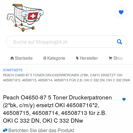
Startseite
Kategorie
Hersteller
Shop
STARTSEITE
PEACH O4650-87 5 TONER DRUCKERPATRONEN (2*BK, C/M/Y) ERSETZT OKI
46508716*2, 46508715, 46508714, 46508713 FÜR Z.B. OKI C 332 DN, OKI C 332 DNW
Peach O4650-87 5 Toner Druckerpatronen
(2*bk, c/m/y) ersetzt OKI 46508716*2,
46508715, 46508714, 46508713 für z.B.
OKI C 332 DN, OKI C 332 DNw
Berichten Sie über das Produkt