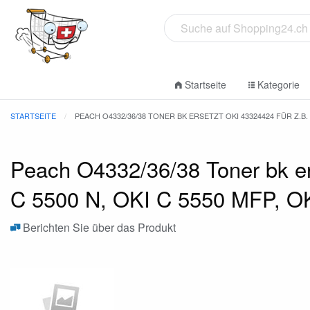
Startseite
Kategorie
STARTSEITE
PEACH O4332/36/38 TONER BK ERSETZT OKI 43324424 FÜR Z.B. OKI
Peach O4332/36/38 Toner bk er
C 5500 N, OKI C 5550 MFP, O
Berichten Sie über das Produkt