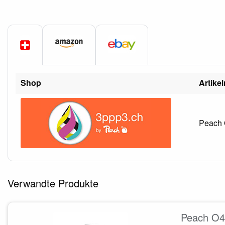
Shop
Artike
Peach O
Verwandte Produkte
Peach O43