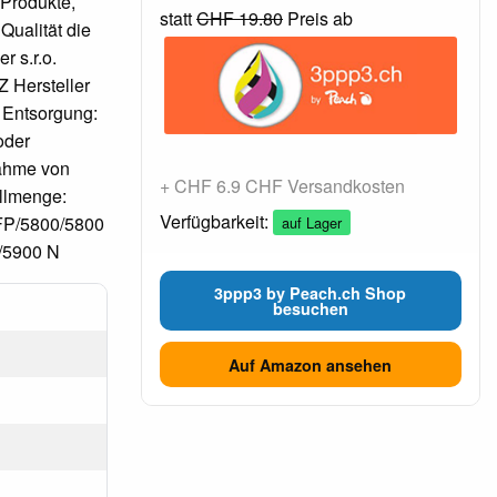
 Produkte,
statt
CHF 19.80
Preis ab
Qualität die
r s.r.o.
 Hersteller
 Entsorgung:
oder
nahme von
+ CHF 6.9 CHF Versandkosten
üllmenge:
Verfügbarkeit:
FP/5800/5800
auf Lager
/5900 N
3ppp3 by Peach.ch Shop
besuchen
Auf Amazon ansehen