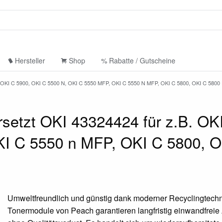
Hersteller
Shop
% Rabatte / Gutscheine
 C 5900, OKI C 5500 N, OKI C 5550 MFP, OKI C 5550 N MFP, OKI C 5800, OKI C 5800
setzt OKI 43324424 für z.B. OK
KI C 5550 n MFP, OKI C 5800, 
Umweltfreundlich und günstig dank moderner Recyclingtechn
Tonermodule von Peach garantieren langfristig einwandfrei