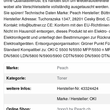
ohne Qualitätsverlust. Es handelt sich um wiederaufbereitete
wobei alle Verschleissteile vollständig ausgetauscht werden. 
Sie spüren! Technische Daten Marke: Peach Hersteller: Büttne
Hersteller Adresse: Tuchorazska 1347, 28201 Cesky Brod, CZ
Kontakt: info@buttner.cz CE: Konform mit den EU-Richtlinien
Nicht im Hausmüll entsorgen, dieses Produkt ist ein Elektro- 
Elektronikgerät und unterliegt den Bestimmungen zur Rück
Elektroaltgeräten. Entsorgungsorganisation: Grüner Punkt F
Standard Kompatibel zu: OKI C 5500 N/5550 MFP/5550 n M
DN/5800 LDN/5800 N/5900/5900 CDTN/5900 DN/5900 DTN
Marke:
Peach
Kategorie:
Toner
weitere Infos:
Hersteller-Nr. 43324424
Marke / Hersteller: OKI
Online Shop:
3ppp3 by Peach.ch