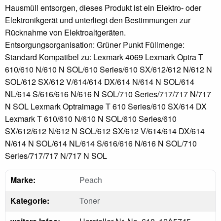
Hausmüll entsorgen, dieses Produkt ist ein Elektro- oder
Elektronikgerät und unterliegt den Bestimmungen zur
Rücknahme von Elektroaltgeräten.
Entsorgungsorganisation: Grüner Punkt Füllmenge:
Standard Kompatibel zu: Lexmark 4069 Lexmark Optra T
610/610 N/610 N SOL/610 Series/610 SX/612/612 N/612 N
SOL/612 SX/612 V/614/614 DX/614 N/614 N SOL/614
NL/614 S/616/616 N/616 N SOL/710 Series/717/717 N/717
N SOL Lexmark Optraimage T 610 Series/610 SX/614 DX
Lexmark T 610/610 N/610 N SOL/610 Series/610
SX/612/612 N/612 N SOL/612 SX/612 V/614/614 DX/614
N/614 N SOL/614 NL/614 S/616/616 N/616 N SOL/710
Series/717/717 N/717 N SOL
Marke:
Peach
Kategorie:
Toner