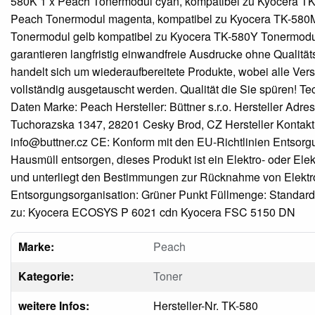
580K 1 x Peach Tonermodul cyan, kompatibel zu Kyocera TK
Peach Tonermodul magenta, kompatibel zu Kyocera TK-580
Tonermodul gelb kompatibel zu Kyocera TK-580Y Tonermod
garantieren langfristig einwandfreie Ausdrucke ohne Qualitäts
handelt sich um wiederaufbereitete Produkte, wobei alle Vers
vollständig ausgetauscht werden. Qualität die Sie spüren! T
Daten Marke: Peach Hersteller: Büttner s.r.o. Hersteller Adre
Tuchorazska 1347, 28201 Cesky Brod, CZ Hersteller Kontakt
info@buttner.cz CE: Konform mit den EU-Richtlinien Entsorgu
Hausmüll entsorgen, dieses Produkt ist ein Elektro- oder Elek
und unterliegt den Bestimmungen zur Rücknahme von Elektro
Entsorgungsorganisation: Grüner Punkt Füllmenge: Standar
zu: Kyocera ECOSYS P 6021 cdn Kyocera FSC 5150 DN
Marke:
Peach
Kategorie:
Toner
weitere Infos:
Hersteller-Nr. TK-580