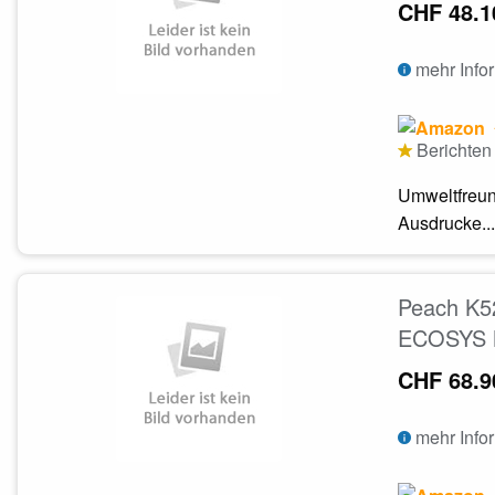
CHF 48.1
mehr Info
Berichten 
Umweltfreun
Ausdrucke...
Peach K5
ECOSYS M
CHF 68.9
mehr Info