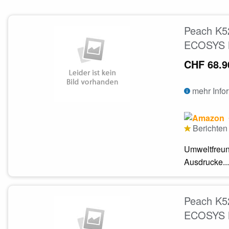
Peach K5
ECOSYS M
CHF 68.9
mehr Info
Berichten 
Umweltfreun
Ausdrucke...
Peach K52
ECOSYS M