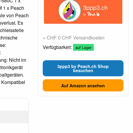
-580C 1 x
M 1 x Peach
ule von Peach
verlust. Es
chleissteile
echnische
+ CHF 0 CHF Versandkosten
sse:
Verfügbarkeit:
auf Lager
:
ng: Nicht im
3ppp3 by Peach.ch Shop
tronikgerät
besuchen
altgeräten.
d Kompatibel
Auf Amazon ansehen