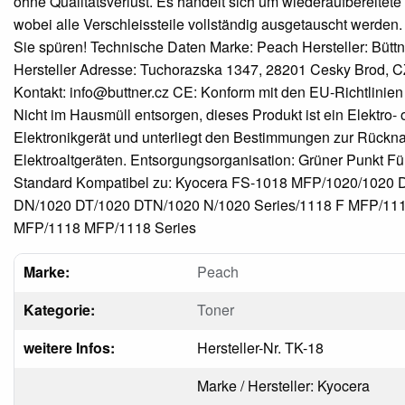
ohne Qualitätsverlust. Es handelt sich um wiederaufbereitete
wobei alle Verschleissteile vollständig ausgetauscht werden. 
Sie spüren! Technische Daten Marke: Peach Hersteller: Büttne
Hersteller Adresse: Tuchorazska 1347, 28201 Cesky Brod, CZ
Kontakt: info@buttner.cz CE: Konform mit den EU-Richtlinien
Nicht im Hausmüll entsorgen, dieses Produkt ist ein Elektro- 
Elektronikgerät und unterliegt den Bestimmungen zur Rück
Elektroaltgeräten. Entsorgungsorganisation: Grüner Punkt F
Standard Kompatibel zu: Kyocera FS-1018 MFP/1020/1020 
DN/1020 DT/1020 DTN/1020 N/1020 Series/1118 F MFP/11
MFP/1118 MFP/1118 Series
Marke:
Peach
Kategorie:
Toner
weitere Infos:
Hersteller-Nr. TK-18
Marke / Hersteller: Kyocera