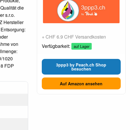
 Produkte,
Qualität die
r s.r.o.
 Hersteller
 Entsorgung:
oder
+ CHF 6.9 CHF Versandkosten
nahme von
Verfügbarkeit:
auf Lager
üllmenge:
D/1020
3ppp3 by Peach.ch Shop
18 FDP
besuchen
Auf Amazon ansehen