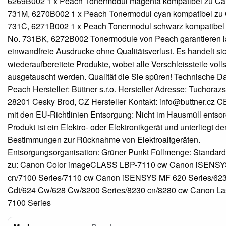
6269B002 1 x Peach Tonermodul magenta kompatibel zu Ca
731M, 6270B002 1 x Peach Tonermodul cyan kompatibel zu
731C, 6271B002 1 x Peach Tonermodul schwarz kompatibel
No. 731BK, 6272B002 Tonermodule von Peach garantieren la
einwandfreie Ausdrucke ohne Qualitätsverlust. Es handelt si
wiederaufbereitete Produkte, wobei alle Verschleissteile voll
ausgetauscht werden. Qualität die Sie spüren! Technische D
Peach Hersteller: Büttner s.r.o. Hersteller Adresse: Tuchoraz
28201 Cesky Brod, CZ Hersteller Kontakt: info@buttner.cz C
mit den EU-Richtlinien Entsorgung: Nicht im Hausmüll entso
Produkt ist ein Elektro- oder Elektronikgerät und unterliegt de
Bestimmungen zur Rücknahme von Elektroaltgeräten.
Entsorgungsorganisation: Grüner Punkt Füllmenge: Standar
zu: Canon Color imageCLASS LBP-7110 cw Canon iSENSY
cn/7100 Series/7110 cw Canon iSENSYS MF 620 Series/62
Cdt/624 Cw/628 Cw/8200 Series/8230 cn/8280 cw Canon La
7100 Series