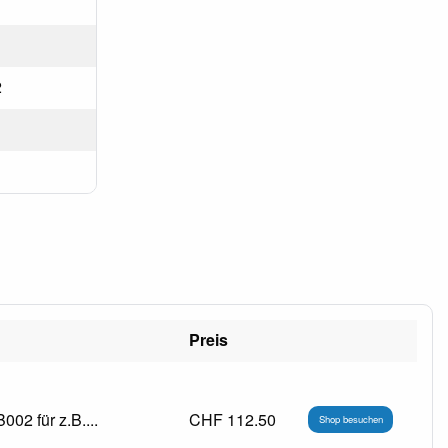
2
Preis
02 für z.B....
CHF 112.50
Shop besuchen