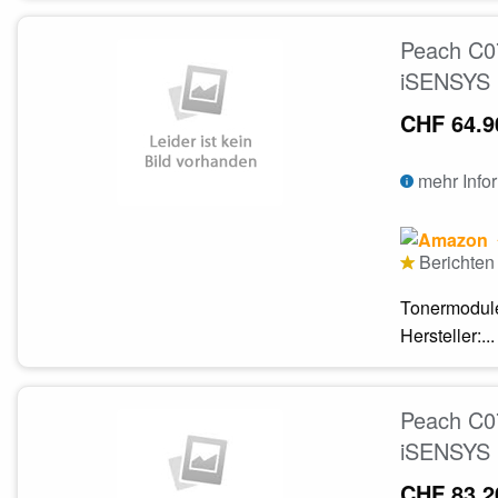
Peach C0
iSENSYS 
CHF 64.9
mehr Info
Berichten 
Tonermodule
Hersteller:...
Peach C0
iSENSYS 
CHF 83.2