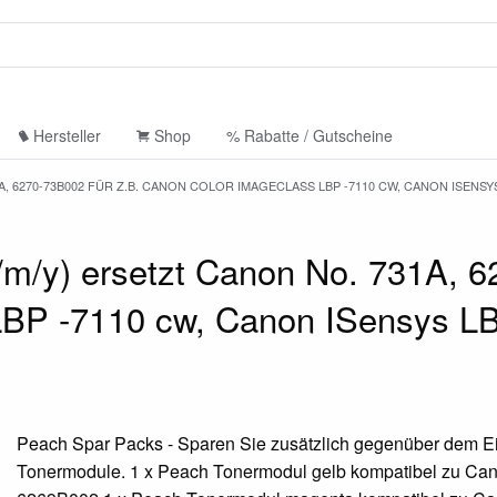
Hersteller
Shop
% Rabatte / Gutscheine
A, 6270-73B002 FÜR Z.B. CANON COLOR IMAGECLASS LBP -7110 CW, CANON ISENSYS
/m/y) ersetzt Canon No. 731A, 6
LBP -7110 cw, Canon ISensys L
Peach Spar Packs - Sparen Sie zusätzlich gegenüber dem Ei
Tonermodule. 1 x Peach Tonermodul gelb kompatibel zu Can