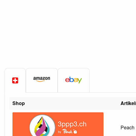
Shop
Artike
Peach H