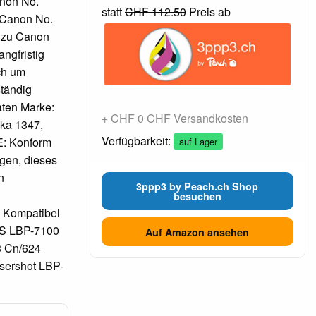
non No.
statt
CHF 112.50
Preis ab
 Canon No.
 zu Canon
ngfristig
ch um
ständig
aten Marke:
+ CHF 0 CHF Versandkosten
ska 1347,
Verfügbarkeit:
E: Konform
auf Lager
rgen, dieses
n
3ppp3 by Peach.ch Shop
besuchen
d Kompatibel
S LBP-7100
Auf Amazon ansehen
3 Cn/624
sershot LBP-