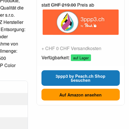
 Produkte,
statt
CHF 219.00
Preis ab
Qualität die
r s.r.o.
 Hersteller
 Entsorgung:
oder
nahme von
+ CHF 0 CHF Versandkosten
üllmenge:
Verfügbarkeit:
500
auf Lager
P Color
3ppp3 by Peach.ch Shop
besuchen
Auf Amazon ansehen