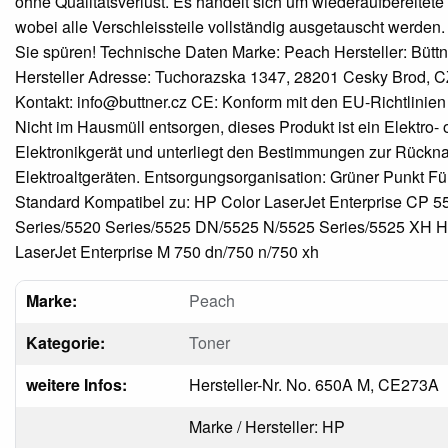
ohne Qualitätsverlust. Es handelt sich um wiederaufbereitete
wobei alle Verschleissteile vollständig ausgetauscht werden. 
Sie spüren! Technische Daten Marke: Peach Hersteller: Büttne
Hersteller Adresse: Tuchorazska 1347, 28201 Cesky Brod, CZ
Kontakt: info@buttner.cz CE: Konform mit den EU-Richtlinien
Nicht im Hausmüll entsorgen, dieses Produkt ist ein Elektro- 
Elektronikgerät und unterliegt den Bestimmungen zur Rück
Elektroaltgeräten. Entsorgungsorganisation: Grüner Punkt F
Standard Kompatibel zu: HP Color LaserJet Enterprise CP 5
Series/5520 Series/5525 DN/5525 N/5525 Series/5525 XH H
LaserJet Enterprise M 750 dn/750 n/750 xh
Marke:
Peach
Kategorie:
Toner
weitere Infos:
Hersteller-Nr. No. 650A M, CE273A
Marke / Hersteller: HP