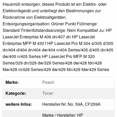
Hausmüll entsorgen, dieses Produkt ist ein Elektro- oder
Elektronikgerät und unterliegt den Bestimmungen zur
Rücknahme von Elektroaltgeräten.
Entsorgungsorganisation: Grüner Punkt Füllmenge:
Standard Tintenfüllstandsanzeige: Nein Kompatibel zu: HP
LaserJet Enterprise M 406 dn/407 dn HP LaserJet
Enterprise MFP M 430 f HP LaserJet Pro M 304 a/305 d/305
dn/404 d/404 dn/404 dw/404 n/404 Series/405 d/405 dn/405
dw/405 n/405 Series HP LaserJet Pro MFP M 320
Series/329 dn/329 dw/329 Series/428 dw/428 fdn/428
fdw/428 m/428 Series/429 dw/429 fdn/429 fdw/429 Series
Marke:
Peach
Kategorie:
Toner
weitere Infos:
Hersteller-Nr. No. 59A, CF259A
Marke / Hersteller: HP