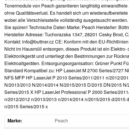
Tonermodule von Peach garantieren langfristig einwandfrei
ohne Qualitätsverlust. Es handelt sich um wiederaufbereitete
wobei alle Verschleissteile vollständig ausgetauscht werden. 
Sie spüren! Technische Daten Marke: Peach Hersteller: Büttne
Hersteller Adresse: Tuchorazska 1347, 28201 Cesky Brod, CZ
Kontakt: info@buttner.cz CE: Konform mit den EU-Richtlinien
Nicht im Hausmüll entsorgen, dieses Produkt ist ein Elektro- 
Elektronikgerät und unterliegt den Bestimmungen zur Rück
Elektroaltgeräten. Entsorgungsorganisation: Grüner Punkt F
Standard Kompatibel zu: HP LaserJet M 2700 Series/2727 
NFS MFP HP LaserJet P 2010 Series/2011/2011 n/2012/201
N/2013/2013 N/2014/2014 N/2015/2015 D/2015 DN/2015 N/
Series/2015 X HP LaserJet Professional P 2000 Series/201
n/2012/2012 n/2013/2013 n/2014/2014 n/2015/2015 d/2015 
n/2015 Series/2015 x
Marke:
Peach