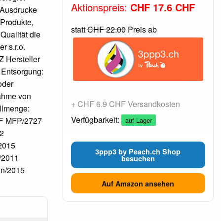
Aktionspreis:
CHF 17.6 CHF
e Ausdrucke
 Produkte,
statt
CHF 22.00
Preis ab
Qualität die
r s.r.o.
 Hersteller
 Entsorgung:
oder
nahme von
+ CHF 6.9 CHF Versandkosten
üllmenge:
Verfügbarkeit:
NF MFP/2727
auf Lager
2
2015
3ppp3 by Peach.ch Shop
1/2011
besuchen
dn/2015
Auf Amazon ansehen