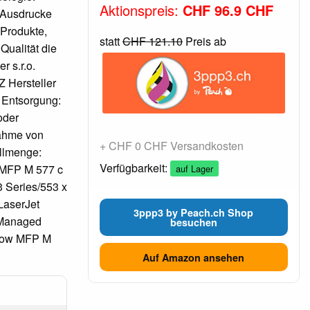
Aktionspreis:
CHF 96.9 CHF
e Ausdrucke
 Produkte,
statt
CHF 121.10
Preis ab
Qualität die
r s.r.o.
 Hersteller
 Entsorgung:
oder
nahme von
+ CHF 0 CHF Versandkosten
üllmenge:
Verfügbarkeit:
 MFP M 577 c
auf Lager
 Series/553 x
LaserJet
3ppp3 by Peach.ch Shop
 Managed
besuchen
Flow MFP M
Auf Amazon ansehen