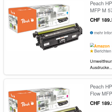
Peach HP 
MFP M 57
CHF 189.
mehr Info
Berichten 
Umweltfreun
Ausdrucke...
Peach HP 
Flow MFP
CHF 189.