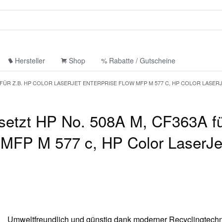
Hersteller
Shop
% Rabatte / Gutscheine
 FÜR Z.B. HP COLOR LASERJET ENTERPRISE FLOW MFP M 577 C, HP COLOR LASER
etzt HP No. 508A M, CF363A fü
w MFP M 577 c, HP Color LaserJe
Umweltfreundlich und günstig dank moderner Recyclingtechn