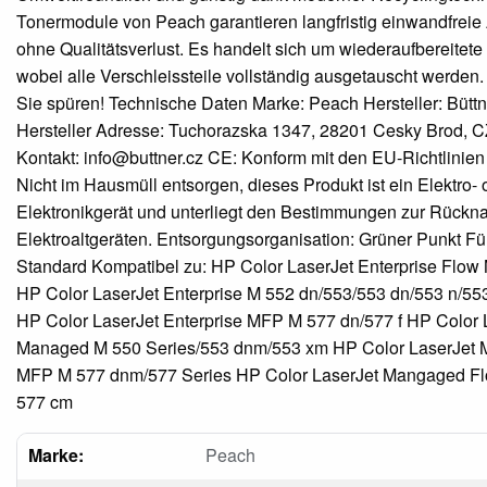
Tonermodule von Peach garantieren langfristig einwandfrei
ohne Qualitätsverlust. Es handelt sich um wiederaufbereitete
wobei alle Verschleissteile vollständig ausgetauscht werden. 
Sie spüren! Technische Daten Marke: Peach Hersteller: Büttne
Hersteller Adresse: Tuchorazska 1347, 28201 Cesky Brod, CZ
Kontakt: info@buttner.cz CE: Konform mit den EU-Richtlinien
Nicht im Hausmüll entsorgen, dieses Produkt ist ein Elektro- 
Elektronikgerät und unterliegt den Bestimmungen zur Rück
Elektroaltgeräten. Entsorgungsorganisation: Grüner Punkt F
Standard Kompatibel zu: HP Color LaserJet Enterprise Flow
HP Color LaserJet Enterprise M 552 dn/553/553 dn/553 n/553
HP Color LaserJet Enterprise MFP M 577 dn/577 f HP Color 
Managed M 550 Series/553 dnm/553 xm HP Color LaserJet
MFP M 577 dnm/577 Series HP Color LaserJet Mangaged 
577 cm
Marke:
Peach