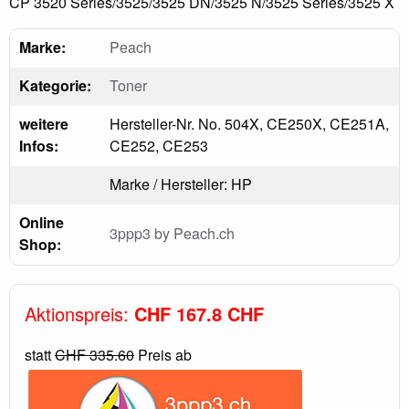
CP 3520 Series/3525/3525 DN/3525 N/3525 Series/3525 X
Marke:
Peach
Kategorie:
Toner
weitere
Hersteller-Nr. No. 504X, CE250X, CE251A,
Infos:
CE252, CE253
Marke / Hersteller: HP
Online
3ppp3 by Peach.ch
Shop:
Aktionspreis:
CHF 167.8 CHF
statt
CHF 335.60
Preis ab