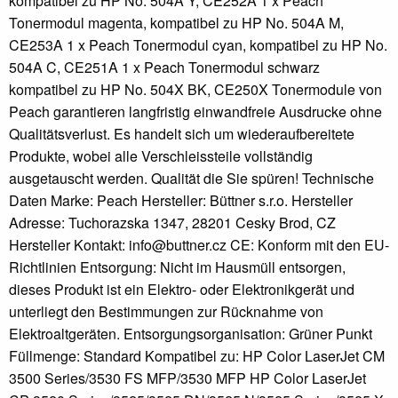
kompatibel zu HP No. 504A Y, CE252A 1 x Peach
Tonermodul magenta, kompatibel zu HP No. 504A M,
CE253A 1 x Peach Tonermodul cyan, kompatibel zu HP No.
504A C, CE251A 1 x Peach Tonermodul schwarz
kompatibel zu HP No. 504X BK, CE250X Tonermodule von
Peach garantieren langfristig einwandfreie Ausdrucke ohne
Qualitätsverlust. Es handelt sich um wiederaufbereitete
Produkte, wobei alle Verschleissteile vollständig
ausgetauscht werden. Qualität die Sie spüren! Technische
Daten Marke: Peach Hersteller: Büttner s.r.o. Hersteller
Adresse: Tuchorazska 1347, 28201 Cesky Brod, CZ
Hersteller Kontakt: info@buttner.cz CE: Konform mit den EU-
Richtlinien Entsorgung: Nicht im Hausmüll entsorgen,
dieses Produkt ist ein Elektro- oder Elektronikgerät und
unterliegt den Bestimmungen zur Rücknahme von
Elektroaltgeräten. Entsorgungsorganisation: Grüner Punkt
Füllmenge: Standard Kompatibel zu: HP Color LaserJet CM
3500 Series/3530 FS MFP/3530 MFP HP Color LaserJet