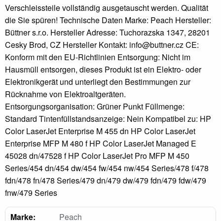
Verschleissteile vollständig ausgetauscht werden. Qualität
die Sie spüren! Technische Daten Marke: Peach Hersteller:
Büttner s.r.o. Hersteller Adresse: Tuchorazska 1347, 28201
Cesky Brod, CZ Hersteller Kontakt: info@buttner.cz CE:
Konform mit den EU-Richtlinien Entsorgung: Nicht im
Hausmüll entsorgen, dieses Produkt ist ein Elektro- oder
Elektronikgerät und unterliegt den Bestimmungen zur
Rücknahme von Elektroaltgeräten.
Entsorgungsorganisation: Grüner Punkt Füllmenge:
Standard Tintenfüllstandsanzeige: Nein Kompatibel zu: HP
Color LaserJet Enterprise M 455 dn HP Color LaserJet
Enterprise MFP M 480 f HP Color LaserJet Managed E
45028 dn/47528 f HP Color LaserJet Pro MFP M 450
Series/454 dn/454 dw/454 fw/454 nw/454 Series/478 f/478
fdn/478 fn/478 Series/479 dn/479 dw/479 fdn/479 fdw/479
fnw/479 Series
Marke:
Peach