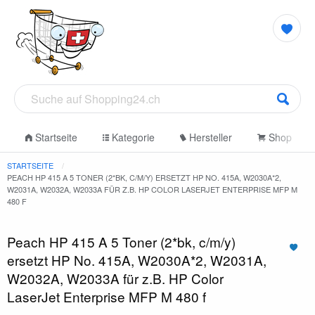
Startseite
Kategorie
Hersteller
Shop
STARTSEITE
PEACH HP 415 A 5 TONER (2*BK, C/M/Y) ERSETZT HP NO. 415A, W2030A*2,
W2031A, W2032A, W2033A FÜR Z.B. HP COLOR LASERJET ENTERPRISE MFP M
480 F
Peach HP 415 A 5 Toner (2*bk, c/m/y)
ersetzt HP No. 415A, W2030A*2, W2031A,
W2032A, W2033A für z.B. HP Color
LaserJet Enterprise MFP M 480 f