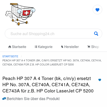
Startseite
Kategorie
Hersteller
Shop
STARTSEITE
PEACH HP 307 A 4 TONER (BK, C/M/Y) ERSETZT HP NO. 307A, CE740A, CE741A,
CE742A, CE743A FÜR Z.B. HP COLOR LASERJET CP 5200
Peach HP 307 A 4 Toner (bk, c/m/y) ersetzt
HP No. 307A, CE740A, CE741A, CE742A,
CE743A für z.B. HP Color LaserJet CP 5200
Berichten Sie über das Produkt