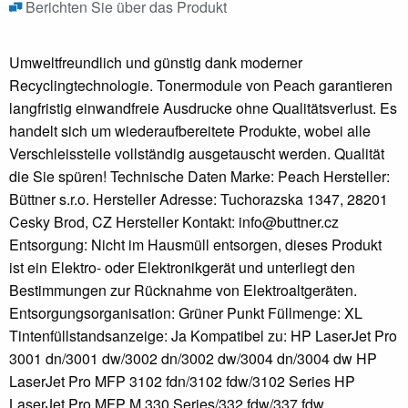
Berichten Sie über das Produkt
Umweltfreundlich und günstig dank moderner
Recyclingtechnologie. Tonermodule von Peach garantieren
langfristig einwandfreie Ausdrucke ohne Qualitätsverlust. Es
handelt sich um wiederaufbereitete Produkte, wobei alle
Verschleissteile vollständig ausgetauscht werden. Qualität
die Sie spüren! Technische Daten Marke: Peach Hersteller:
Büttner s.r.o. Hersteller Adresse: Tuchorazska 1347, 28201
Cesky Brod, CZ Hersteller Kontakt: info@buttner.cz
Entsorgung: Nicht im Hausmüll entsorgen, dieses Produkt
ist ein Elektro- oder Elektronikgerät und unterliegt den
Bestimmungen zur Rücknahme von Elektroaltgeräten.
Entsorgungsorganisation: Grüner Punkt Füllmenge: XL
Tintenfüllstandsanzeige: Ja Kompatibel zu: HP LaserJet Pro
3001 dn/3001 dw/3002 dn/3002 dw/3004 dn/3004 dw HP
LaserJet Pro MFP 3102 fdn/3102 fdw/3102 Series HP
LaserJet Pro MFP M 330 Series/332 fdw/337 fdw