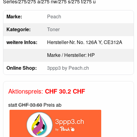
Series/275/275 a/275 nw/275 s/275 t/275 u
Marke:
Peach
Kategorie:
Toner
weitere Infos:
Hersteller-Nr. No. 126A Y, CE312A
Marke / Hersteller: HP
Online Shop:
3ppp3 by Peach.ch
Aktionspreis:
CHF 30.2 CHF
statt
CHF 33.60
Preis ab