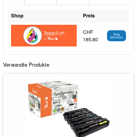
Shop
Preis
CHF
Shop
besuchen
185.80
Verwandte Produkte