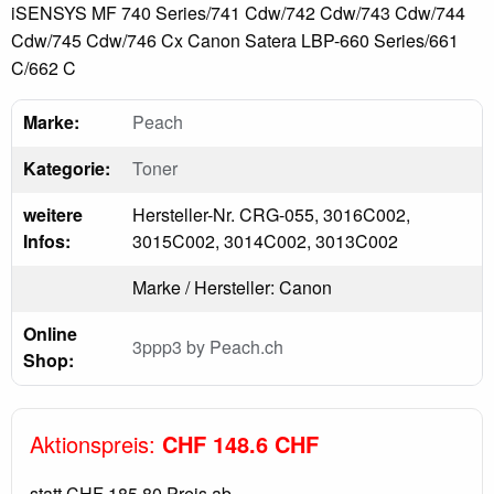
iSENSYS MF 740 Series/741 Cdw/742 Cdw/743 Cdw/744
Cdw/745 Cdw/746 Cx Canon Satera LBP-660 Series/661
C/662 C
Marke:
Peach
Kategorie:
Toner
weitere
Hersteller-Nr. CRG-055, 3016C002,
Infos:
3015C002, 3014C002, 3013C002
Marke / Hersteller: Canon
Online
3ppp3 by Peach.ch
Shop:
Aktionspreis:
CHF 148.6 CHF
statt
CHF 185.80
Preis ab