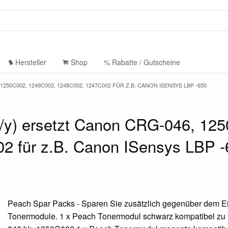
Hersteller
Shop
% Rabatte / Gutscheine
250C002, 1249C002, 1248C002, 1247C002 FÜR Z.B. CANON ISENSYS LBP -650
m/y) ersetzt Canon CRG-046, 12
 für z.B. Canon ISensys LBP -
Peach Spar Packs - Sparen Sie zusätzlich gegenüber dem Ei
Tonermodule. 1 x Peach Tonermodul schwarz kompatibel z