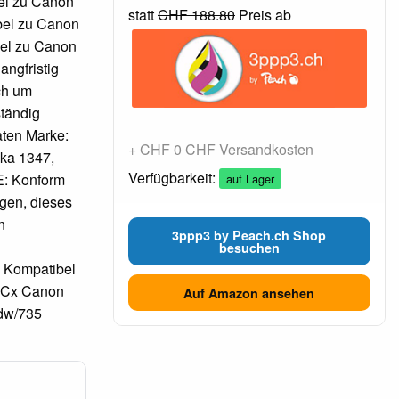
el zu Canon
statt
CHF 188.80
Preis ab
bel zu Canon
el zu Canon
ngfristig
ch um
ständig
aten Marke:
+ CHF 0 CHF Versandkosten
ska 1347,
Verfügbarkeit:
E: Konform
auf Lager
rgen, dieses
n
3ppp3 by Peach.ch Shop
besuchen
d Kompatibel
 Cx Canon
Auf Amazon ansehen
dw/735