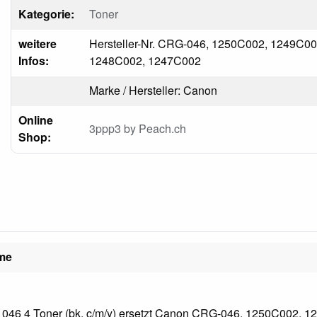
Kategorie:
Toner
weitere
Hersteller-Nr. CRG-046, 1250C002, 1249C00
Infos:
1248C002, 1247C002
Marke / Hersteller: Canon
Online
3ppp3 by Peach.ch
Shop:
ame
046 4 Toner (bk, c/m/y) ersetzt Canon CRG-046, 1250C002, 1