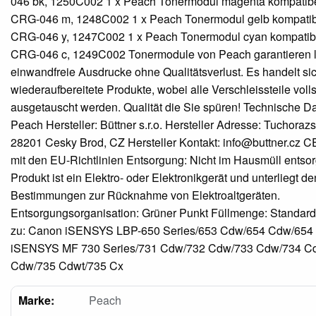
046 bk, 1250C002 1 x Peach Tonermodul magenta kompatib
CRG-046 m, 1248C002 1 x Peach Tonermodul gelb kompati
CRG-046 y, 1247C002 1 x Peach Tonermodul cyan kompatib
CRG-046 c, 1249C002 Tonermodule von Peach garantieren la
einwandfreie Ausdrucke ohne Qualitätsverlust. Es handelt si
wiederaufbereitete Produkte, wobei alle Verschleissteile voll
ausgetauscht werden. Qualität die Sie spüren! Technische D
Peach Hersteller: Büttner s.r.o. Hersteller Adresse: Tuchoraz
28201 Cesky Brod, CZ Hersteller Kontakt: info@buttner.cz C
mit den EU-Richtlinien Entsorgung: Nicht im Hausmüll entso
Produkt ist ein Elektro- oder Elektronikgerät und unterliegt de
Bestimmungen zur Rücknahme von Elektroaltgeräten.
Entsorgungsorganisation: Grüner Punkt Füllmenge: Standar
zu: Canon iSENSYS LBP-650 Series/653 Cdw/654 Cdw/654
iSENSYS MF 730 Series/731 Cdw/732 Cdw/733 Cdw/734 C
Cdw/735 Cdwt/735 Cx
Marke:
Peach