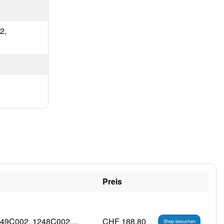
2,
Preis
249C002, 1248C002,...
CHF 188.80
Shop besuchen