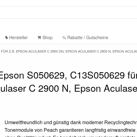
Hersteller
Shop
% Rabatte / Gutscheine
 FÜR Z.B. EPSON ACULASER C 2900 DN, EPSON ACULASER C 2900 N, EPSON ACULA
 Epson S050629, C13S050629 für
ulaser C 2900 N, Epson Aculase
Umweltfreundlich und günstig dank moderner Recyclingtechn
Tonermodule von Peach garantieren langfristig einwandfrei