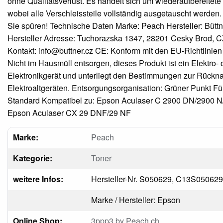
ohne Qualitätsverlust. Es handelt sich um wiederaufbereitete
wobei alle Verschleissteile vollständig ausgetauscht werden. 
Sie spüren! Technische Daten Marke: Peach Hersteller: Büttne
Hersteller Adresse: Tuchorazska 1347, 28201 Cesky Brod, CZ
Kontakt: info@buttner.cz CE: Konform mit den EU-Richtlinien
Nicht im Hausmüll entsorgen, dieses Produkt ist ein Elektro- 
Elektronikgerät und unterliegt den Bestimmungen zur Rück
Elektroaltgeräten. Entsorgungsorganisation: Grüner Punkt F
Standard Kompatibel zu: Epson Aculaser C 2900 DN/2900 N
Epson Aculaser CX 29 DNF/29 NF
Marke:
Peach
Kategorie:
Toner
weitere Infos:
Hersteller-Nr. S050629, C13S050629
Marke / Hersteller: Epson
Online Shop:
3ppp3 by Peach.ch