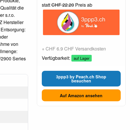
 Produkte,
statt
CHF 22.20
Preis ab
Qualität die
r s.r.o.
 Hersteller
 Entsorgung:
oder
nahme von
+ CHF 6.9 CHF Versandkosten
üllmenge:
Verfügbarkeit:
/2900 Series
auf Lager
3ppp3 by Peach.ch Shop
besuchen
Auf Amazon ansehen