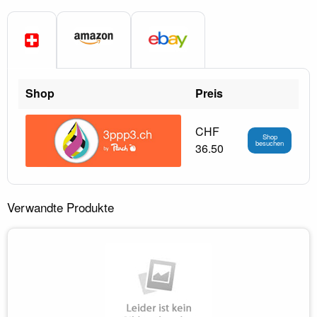
Shop
Preis
CHF
Shop
besuchen
36.50
Verwandte Produkte