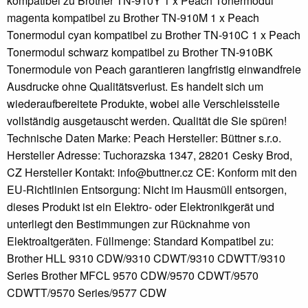
kompatibel zu Brother TN-910Y 1 x Peach Tonermodul
magenta kompatibel zu Brother TN-910M 1 x Peach
Tonermodul cyan kompatibel zu Brother TN-910C 1 x Peach
Tonermodul schwarz kompatibel zu Brother TN-910BK
Tonermodule von Peach garantieren langfristig einwandfreie
Ausdrucke ohne Qualitätsverlust. Es handelt sich um
wiederaufbereitete Produkte, wobei alle Verschleissteile
vollständig ausgetauscht werden. Qualität die Sie spüren!
Technische Daten Marke: Peach Hersteller: Büttner s.r.o.
Hersteller Adresse: Tuchorazska 1347, 28201 Cesky Brod,
CZ Hersteller Kontakt: info@buttner.cz CE: Konform mit den
EU-Richtlinien Entsorgung: Nicht im Hausmüll entsorgen,
dieses Produkt ist ein Elektro- oder Elektronikgerät und
unterliegt den Bestimmungen zur Rücknahme von
Elektroaltgeräten. Füllmenge: Standard Kompatibel zu:
Brother HLL 9310 CDW/9310 CDWT/9310 CDWTT/9310
Series Brother MFCL 9570 CDW/9570 CDWT/9570
CDWTT/9570 Series/9577 CDW