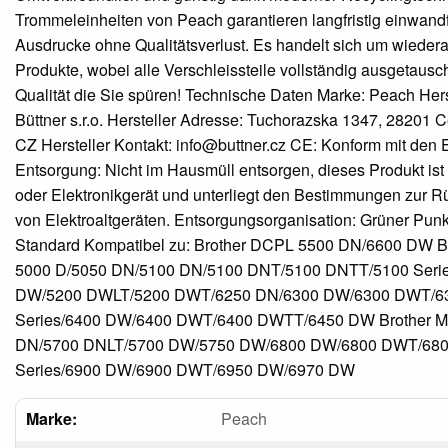
Trommeleinheiten von Peach garantieren langfristig einwandf
Ausdrucke ohne Qualitätsverlust. Es handelt sich um wiedera
Produkte, wobei alle Verschleissteile vollständig ausgetausc
Qualität die Sie spüren! Technische Daten Marke: Peach Hers
Büttner s.r.o. Hersteller Adresse: Tuchorazska 1347, 28201 
CZ Hersteller Kontakt: info@buttner.cz CE: Konform mit den 
Entsorgung: Nicht im Hausmüll entsorgen, dieses Produkt ist 
oder Elektronikgerät und unterliegt den Bestimmungen zur
von Elektroaltgeräten. Entsorgungsorganisation: Grüner Pun
Standard Kompatibel zu: Brother DCPL 5500 DN/6600 DW B
5000 D/5050 DN/5100 DN/5100 DNT/5100 DNTT/5100 Seri
DW/5200 DWLT/5200 DWT/6250 DN/6300 DW/6300 DWT/6
Series/6400 DW/6400 DWT/6400 DWTT/6450 DW Brother 
DN/5700 DNLT/5700 DW/5750 DW/6800 DW/6800 DWT/68
Series/6900 DW/6900 DWT/6950 DW/6970 DW
Marke:
Peach