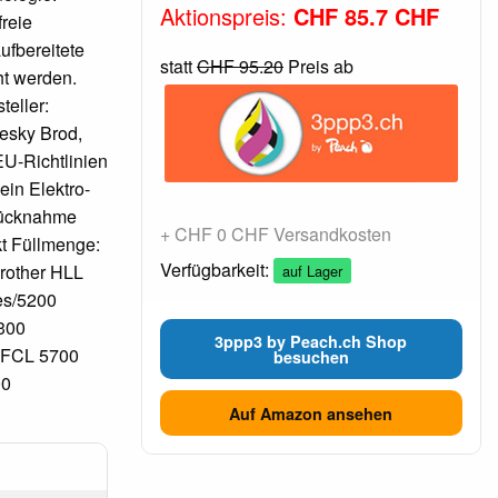
Aktionspreis:
CHF 85.7 CHF
reie
ufbereitete
statt
CHF 95.20
Preis ab
ht werden.
teller:
Cesky Brod,
EU-Richtlinien
ein Elektro-
 Rücknahme
+ CHF 0 CHF Versandkosten
kt Füllmenge:
Verfügbarkeit:
rother HLL
auf Lager
es/5200
300
3ppp3 by Peach.ch Shop
MFCL 5700
besuchen
00
Auf Amazon ansehen