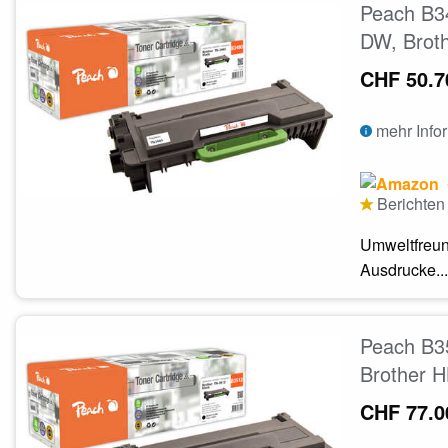
Peach B34
DW, Brot
CHF 50.7
mehr Info
Berichten 
Umweltfreun
Ausdrucke...
Peach B35
Brother 
CHF 77.0