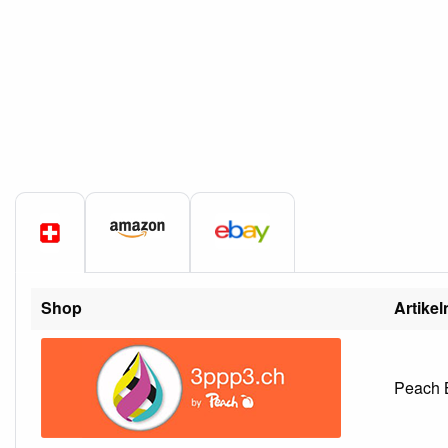
Shop
Artike
Peach B