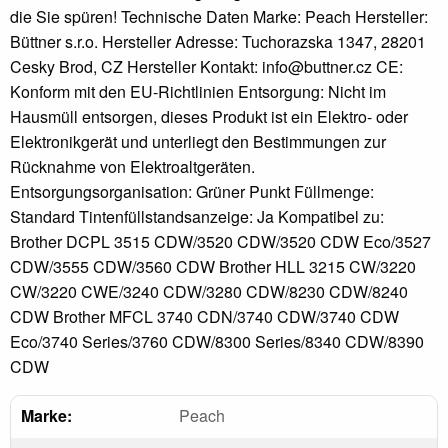
die Sie spüren! Technische Daten Marke: Peach Hersteller:
Büttner s.r.o. Hersteller Adresse: Tuchorazska 1347, 28201
Cesky Brod, CZ Hersteller Kontakt: info@buttner.cz CE:
Konform mit den EU-Richtlinien Entsorgung: Nicht im
Hausmüll entsorgen, dieses Produkt ist ein Elektro- oder
Elektronikgerät und unterliegt den Bestimmungen zur
Rücknahme von Elektroaltgeräten.
Entsorgungsorganisation: Grüner Punkt Füllmenge:
Standard Tintenfüllstandsanzeige: Ja Kompatibel zu:
Brother DCPL 3515 CDW/3520 CDW/3520 CDW Eco/3527
CDW/3555 CDW/3560 CDW Brother HLL 3215 CW/3220
CW/3220 CWE/3240 CDW/3280 CDW/8230 CDW/8240
CDW Brother MFCL 3740 CDN/3740 CDW/3740 CDW
Eco/3740 Series/3760 CDW/8300 Series/8340 CDW/8390
CDW
Marke:
Peach