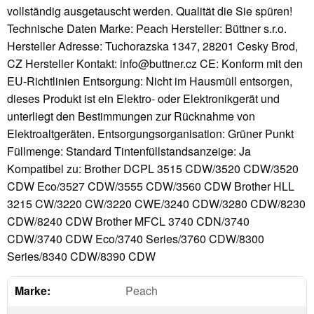
vollständig ausgetauscht werden. Qualität die Sie spüren!
Technische Daten Marke: Peach Hersteller: Büttner s.r.o.
Hersteller Adresse: Tuchorazska 1347, 28201 Cesky Brod,
CZ Hersteller Kontakt: info@buttner.cz CE: Konform mit den
EU-Richtlinien Entsorgung: Nicht im Hausmüll entsorgen,
dieses Produkt ist ein Elektro- oder Elektronikgerät und
unterliegt den Bestimmungen zur Rücknahme von
Elektroaltgeräten. Entsorgungsorganisation: Grüner Punkt
Füllmenge: Standard Tintenfüllstandsanzeige: Ja
Kompatibel zu: Brother DCPL 3515 CDW/3520 CDW/3520
CDW Eco/3527 CDW/3555 CDW/3560 CDW Brother HLL
3215 CW/3220 CW/3220 CWE/3240 CDW/3280 CDW/8230
CDW/8240 CDW Brother MFCL 3740 CDN/3740
CDW/3740 CDW Eco/3740 Series/3760 CDW/8300
Series/8340 CDW/8390 CDW
Marke:
Peach