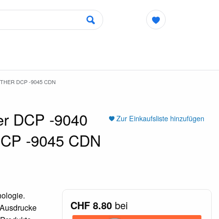
OTHER DCP -9045 CDN
her DCP -9040
Zur Einkaufsliste hinzufügen
 DCP -9045 CDN
ologie.
CHF 8.80
bei
e Ausdrucke