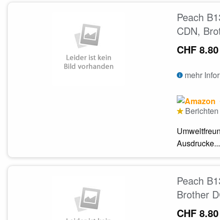
Peach B13
CDN, Bro
CHF 8.80
mehr Info
Berichten 
Umweltfreun
Ausdrucke...
Peach B13
Brother 
CHF 8.80