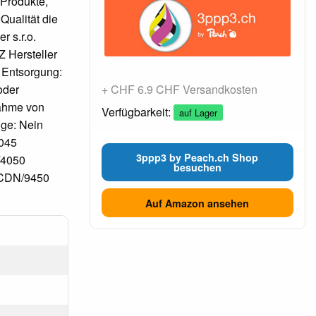
 Produkte,
Qualität die
r s.r.o.
 Hersteller
 Entsorgung:
oder
+ CHF 6.9 CHF Versandkosten
nahme von
Verfügbarkeit:
auf Lager
ige: Nein
045
3ppp3 by Peach.ch Shop
/4050
besuchen
CDN/9450
Auf Amazon ansehen