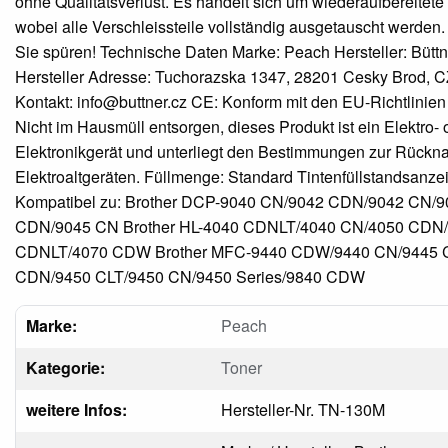
ohne Qualitätsverlust. Es handelt sich um wiederaufbereitete
wobei alle Verschleissteile vollständig ausgetauscht werden. 
Sie spüren! Technische Daten Marke: Peach Hersteller: Büttne
Hersteller Adresse: Tuchorazska 1347, 28201 Cesky Brod, CZ
Kontakt: info@buttner.cz CE: Konform mit den EU-Richtlinien
Nicht im Hausmüll entsorgen, dieses Produkt ist ein Elektro- 
Elektronikgerät und unterliegt den Bestimmungen zur Rück
Elektroaltgeräten. Füllmenge: Standard Tintenfüllstandsanze
Kompatibel zu: Brother DCP-9040 CN/9042 CDN/9042 CN/9
CDN/9045 CN Brother HL-4040 CDNLT/4040 CN/4050 CDN
CDNLT/4070 CDW Brother MFC-9440 CDW/9440 CN/9445 
CDN/9450 CLT/9450 CN/9450 Series/9840 CDW
Marke:
Peach
Kategorie:
Toner
weitere Infos:
Hersteller-Nr. TN-130M