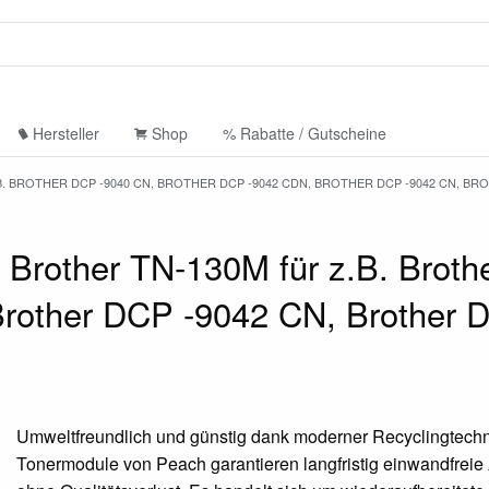
Hersteller
Shop
% Rabatte / Gutscheine
. BROTHER DCP -9040 CN, BROTHER DCP -9042 CDN, BROTHER DCP -9042 CN, BR
 Brother TN-130M für z.B. Brot
Brother DCP -9042 CN, Brother
Umweltfreundlich und günstig dank moderner Recyclingtechn
Tonermodule von Peach garantieren langfristig einwandfrei