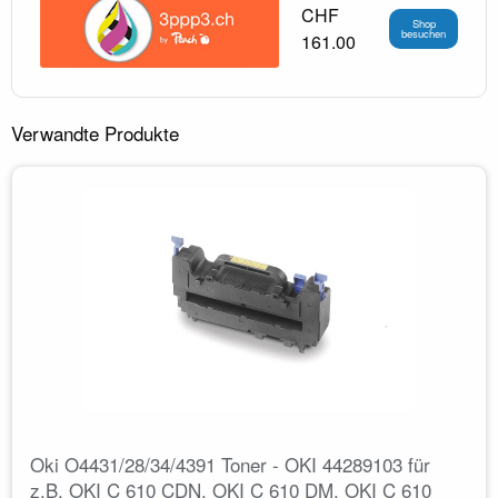
CHF
Shop
besuchen
161.00
Verwandte Produkte
Oki O4431/28/34/4391 Toner - OKI 44289103 für
z.B. OKI C 610 CDN, OKI C 610 DM, OKI C 610