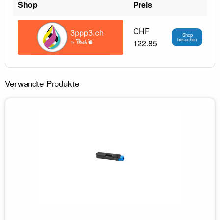
Shop
Preis
CHF
Shop
besuchen
122.85
Verwandte Produkte